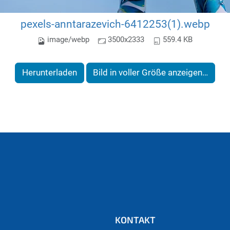
pexels-anntarazevich-6412253(1).webp
image/webp
3500x2333
559.4 KB
Herunterladen
Bild in voller Größe anzeigen…
KONTAKT