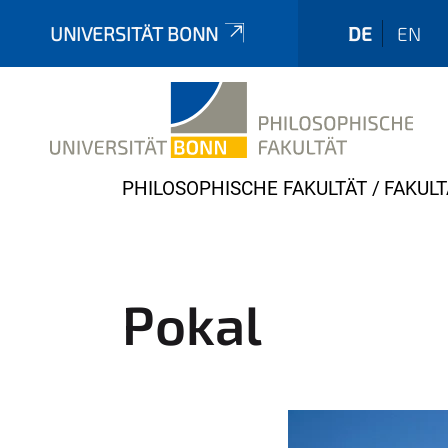
UNIVERSITÄT BONN
DE
EN
Y
PHILOSOPHISCHE FAKULTÄT
FAKULT
o
u
a
r
Pokal
e
h
e
r
e