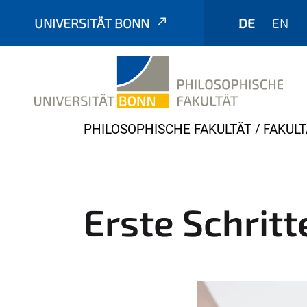
UNIVERSITÄT BONN
DE
EN
Y
PHILOSOPHISCHE FAKULTÄT
FAKULT
o
u
a
r
Erste Schritt
e
h
e
r
e